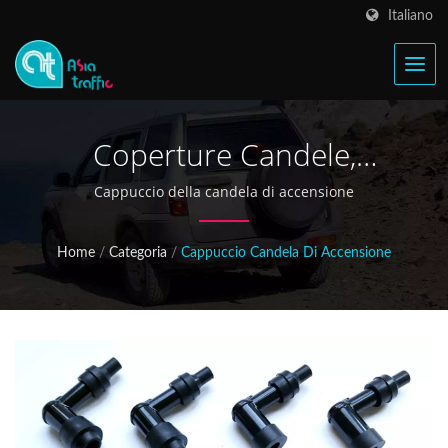
Italiano
Coperture Candele,
Cappucci Resistori
Cappuccio della candela di accensione
Home
/
Categoria
/
Cappuccio Candela Di Accensione