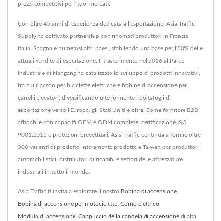
prezzi competitivi per i tuoi mercati.
Con oltre 45 anni di esperienza dedicata all'esportazione, Asia Traffic
Supply ha coltivato partnership con rinomati produttori in Francia,
Italia, Spagna e numerosi altri paesi, stabilendo una base per l'80% delle
attuali vendite di esportazione. Il trasferimento nel 2016 al Parco
Industriale di Nangang ha catalizzato lo sviluppo di prodotti innovativi,
tra cui clacson per biciclette elettriche e bobine di accensione per
carrelli elevatori, diversificando ulteriormente i portafogli di
esportazione verso l'Europa, gli Stati Uniti e oltre. Come fornitore B2B
affidabile con capacità OEM e ODM complete, certificazione ISO
9001:2015 e protezioni brevettuali, Asia Traffic continua a fornire oltre
300 varianti di prodotto interamente prodotte a Taiwan per produttori
automobilistici, distributori di ricambi e settori delle attrezzature
industriali in tutto il mondo.
Asia Traffic ti invita a esplorare il nostro
Bobina di accensione
,
Bobina di accensione per motociclette
,
Corno elettrico
,
Modulo di accensione
,
Cappuccio della candela di accensione
di alta