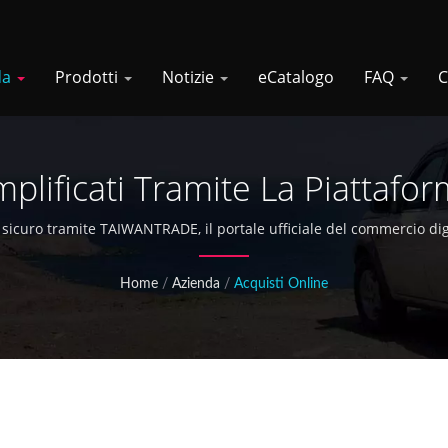
da
Prodotti
Notizie
eCatalogo
FAQ
C
mplificati Tramite La Piatta
sicuro tramite TAIWANTRADE, il portale ufficiale del commercio digi
tomobilistiche con un processo di pagamento semplificato e protezi
Home
/
Azienda
/
Acquisti Online