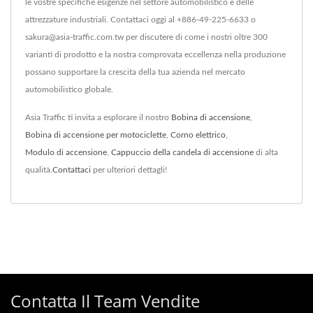
le vostre specifiche esigenze nel settore automobilistico e delle
attrezzature industriali. Contattaci oggi al +886-49-225-6633 o
sakura@asia-traffic.com.tw per discutere di come i nostri oltre 300
varianti di prodotto e la nostra comprovata eccellenza nella produzione
possano supportare la crescita della tua azienda nel mercato
automobilistico globale.
Asia Traffic ti invita a esplorare il nostro
Bobina di accensione
,
Bobina di accensione per motociclette
,
Corno elettrico
,
Modulo di accensione
,
Cappuccio della candela di accensione
di alta
qualità.
Contattaci
per ulteriori dettagli!
Contatta Il Team Vendite