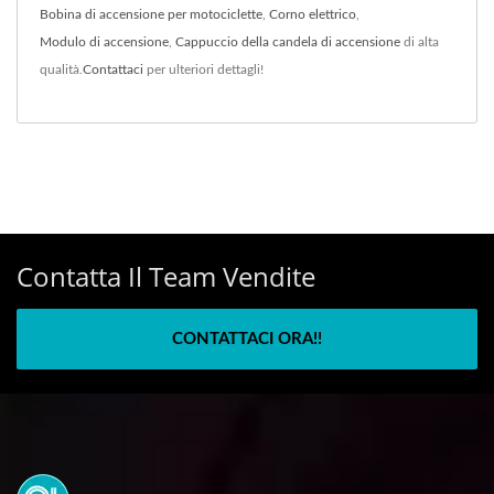
Bobina di accensione per motociclette
,
Corno elettrico
,
Modulo di accensione
,
Cappuccio della candela di accensione
di alta
qualità.
Contattaci
per ulteriori dettagli!
Contatta Il Team Vendite
CONTATTACI ORA!!