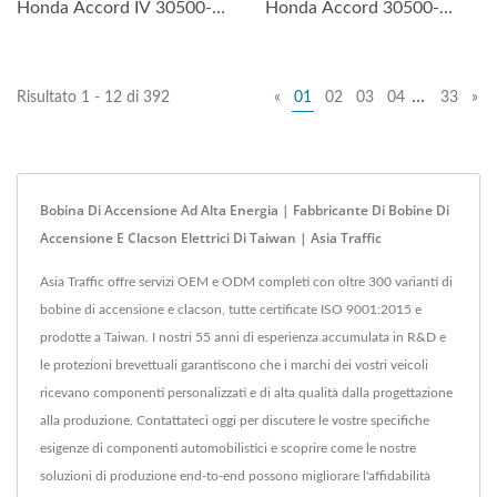
Honda Accord IV 30500-
Honda Accord 30500-
PT0-005.
PDA-E01.
…
Risultato 1 - 12 di 392
«
01
02
03
04
33
»
Bobina Di Accensione Ad Alta Energia | Fabbricante Di Bobine Di
Accensione E Clacson Elettrici Di Taiwan | Asia Traffic
Asia Traffic offre servizi OEM e ODM completi con oltre 300 varianti di
bobine di accensione e clacson, tutte certificate ISO 9001:2015 e
prodotte a Taiwan. I nostri 55 anni di esperienza accumulata in R&D e
le protezioni brevettuali garantiscono che i marchi dei vostri veicoli
ricevano componenti personalizzati e di alta qualità dalla progettazione
alla produzione. Contattateci oggi per discutere le vostre specifiche
esigenze di componenti automobilistici e scoprire come le nostre
soluzioni di produzione end-to-end possono migliorare l'affidabilità