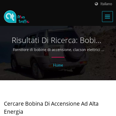
Italiano
Risultati Di Ricerca: Bobina
Di Accensione Ad Alta
Fornitore di bobine di accensione, clacson elettrici e
ricambi auto | Asia Traffic
Energia | Fabbricante Di
Home
Bobine Di Accensione E
Clacson Elettrici Di Taiwan
Dal 1968 - Asia Traffic
Cercare Bobina Di Accensione Ad Alta
Energia