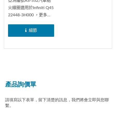
亞洲編號AS-552汽車點
火線圈適用於Infiniti Q45
22448-3H000 ，更多適
用車種及原廠編號，請參
考下列資訊。亞洲交通器
細節
材股份有限公司為一家致
力於生產汽機車電裝品零
件的製造廠，創立於
1968年，秉持客戶至上
的原則，提供高穩定性的
產品及專業服務，一路走
來已有50年的歷史。我們
為客戶提供高質量及合適
的產品。除了汽車點火線
圈，亞洲交通也是專業的
筆型線圈、模組、機車高