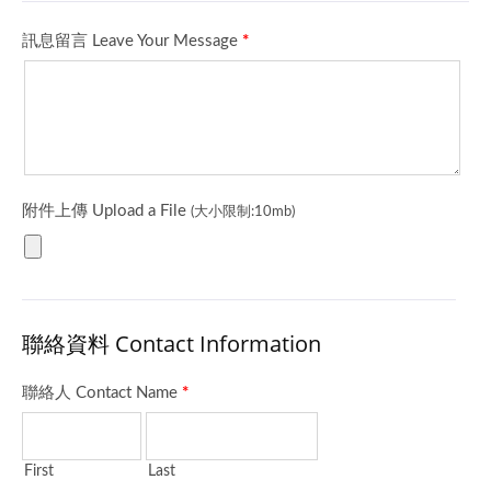
壓線圈、喇叭製造商。我
們的線圈產品須通過
1000小時之高溫耐久作
動試驗、100回冷熱衝擊
試驗。使產品更容易安
裝、更好的穩定性與更長
的產品壽命。