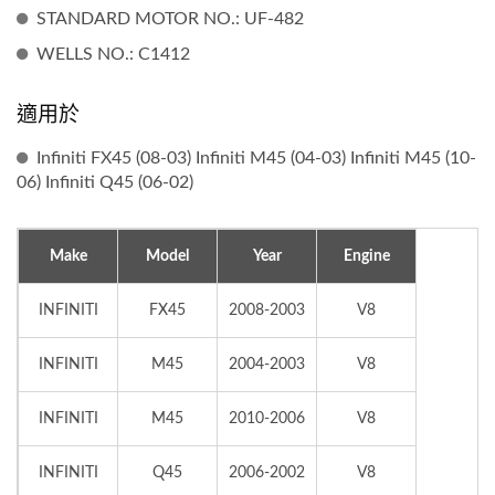
STANDARD MOTOR NO.: UF-482
WELLS NO.: C1412
適用於
Infiniti FX45 (08-03) Infiniti M45 (04-03) Infiniti M45 (10-
06) Infiniti Q45 (06-02)
Make
Model
Year
Engine
INFINITI
FX45
2008-2003
V8
INFINITI
M45
2004-2003
V8
INFINITI
M45
2010-2006
V8
INFINITI
Q45
2006-2002
V8