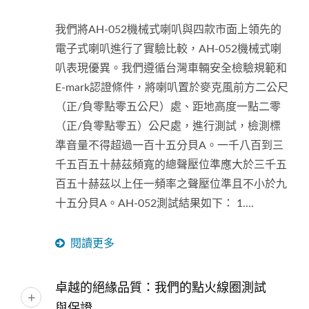
我們將AH-052機械式喇叭與四款市面上領先的
電子式喇叭進行了實驗比較，AH-052機械式喇
叭表現優異。我們遵循台灣車輛安全檢驗規範和
E-mark認證條件，將喇叭置於麥克風前方二公尺
（正/負零點零五公尺）處、距地高度一點二零
（正/負零點零五）公尺處，進行測試，檢測標
準音量不得超過一百十五分貝A。一千八百到三
千五百五十赫茲頻寬的總聲壓位準應大於三千五
百五十赫茲以上任一頻率之聲壓位準且不小於九
十五分貝A。AH-052測試結果如下： 1....
閱讀更多
卓越的絕緣品質：我們的點火線圈測試
與保證