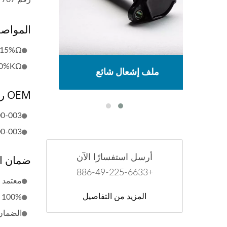
المواص
± 15%Ω
20%KΩ
ملف إشعال شائع
OEM رقم
00-003
00-003
أرسل استفسارًا الآن
ضمان ا
+886-49-225-6633
معتمد من :2015
المزيد من التفاصيل
100% مصنوع في تايوان
الضمان