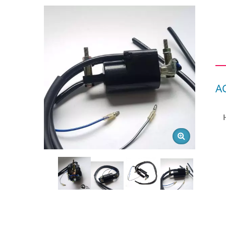
A
ي HONDA