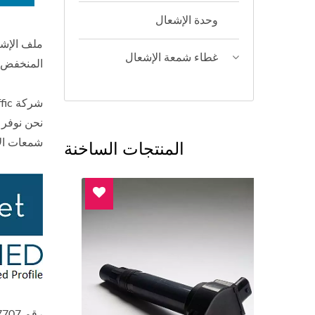
وحدة الإشعال
ملف الإشع
غطاء شمعة الإشعال
المنخفض إ
نحن نوفر أ
المنتجات الساخنة
شمعات الإشعا
رقم D-U-N-S 65-769-7707