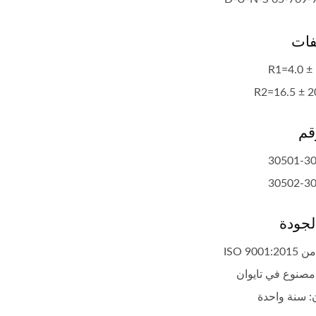
فات
R1=4.0 
R2=16.5 ± 
ملف إشعال شائع
ملف إشعال شائع
30501-3
30502-3
لجودة
ISO 9001
: سنة واحدة