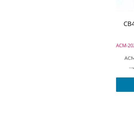
CB4-
ACM-20
عنصر ACM-2020
..