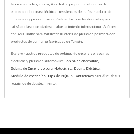
fabricación a largo plazo, Asia Traffic proporciona bobinas de
encendido, bocinas eléctricas, resistencias de bujías, módulos de
encendido y piezas de automóviles relacionadas diseñadas para
satisfacer las necesidades de abastecimiento internacional. Asóciese
con Asia Traffic para fortalecer su oferta de piezas de posventa con
productos de confianza fabricados en Taiwán.
Explore nuestros productos de bobinas de encendido, bocinas
eléctricas y piezas de automóviles
Bobina de encendido
,
Bobina de Encendido para Motocicleta
,
Bocina Eléctrica
,
Módulo de encendido
,
Tapa de Bujía
, o
Contáctenos
para discutir sus
requisitos de abastecimiento.