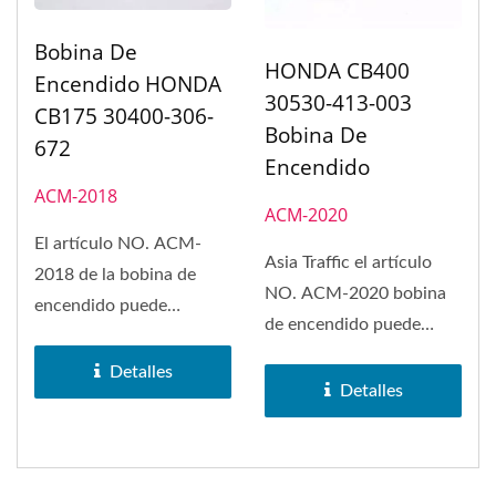
Bobina De
HONDA CB400
Encendido HONDA
30530-413-003
CB175 30400-306-
Bobina De
672
Encendido
ACM-2018
ACM-2020
El artículo NO. ACM-
Asia Traffic el artículo
2018 de la bobina de
NO. ACM-2020 bobina
encendido puede
de encendido puede
reemplazar en HONDA
reemplazar en HONDA
CB175K3/K4/K5/K6/CL175K3/CB200/B/L.
Detalles
CB400...
Detalles