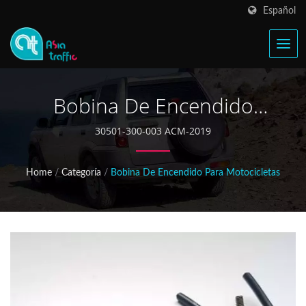
Español
Bobina De Encendido
HONDA CB750 30501-300-
30501-300-003 ACM-2019
003
Home
/
Categoría
/
Bobina De Encendido Para Motocicletas