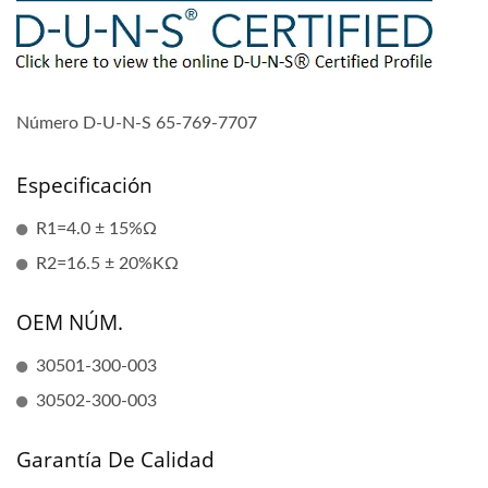
Número D-U-N-S 65-769-7707
Especificación
R1=4.0 ± 15%Ω
R2=16.5 ± 20%KΩ
OEM NÚM.
30501-300-003
30502-300-003
Garantía De Calidad