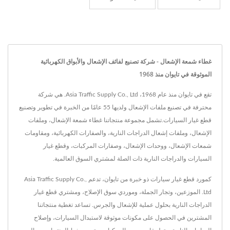
غطاء شمعة الإشعال - شركة تصنيع لفائف الإشعال والأبواق الكهربائية
الموثوقة في تايوان منذ 1968
تقع في تايوان منذ عام 1968، Asia Traffic Supply Co., Ltd. هي شركة
محترفة في تصنيع ملفات الإشعال ولديها 55 عامًا من الخبرة في تطوير وتصنيع
قطع غيار السيارات.تشمل مجموعة منتجاتنا غطاء شمعة الإشعال، وملفات
الإشعال، وملفات إشعال الدراجات النارية، والصفارات الكهربائية، ومقاومات
شمعات الإشعال، ووحدات الإشعال، وصفارات المركبات، وقطع غيار
السيارات والدراجات النارية ذات الصلة لمشتري السوق العالمية.
كمورد قطع غيار سيارات ذو خبرة من تايوان، تدعم Asia Traffic Supply Co.,
Ltd. الموزعين، وتجار الجملة، وموردي سوق الإصلاح، ومشتري قطع غيار
الدراجات النارية بحلول عملية للإشعال والجرس. تساعد تغطية منتجاتنا
المشترين في الحصول على مكونات موثوقة لاستبدال السيارات، وإصلاح