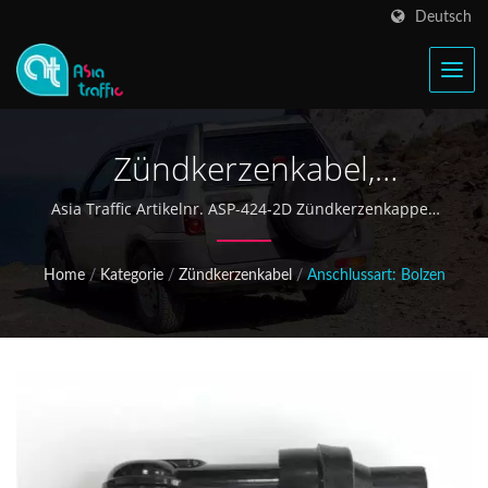
Deutsch
Zündkerzenkabel,
Widerstandskappen
Asia Traffic Artikelnr. ASP-424-2D Zündkerzenkappen
können NGK-Zündkerzenkappen Nr. LD05FP ersetzen
Home
/
Kategorie
/
Zündkerzenkabel
/
Anschlussart: Bolzen