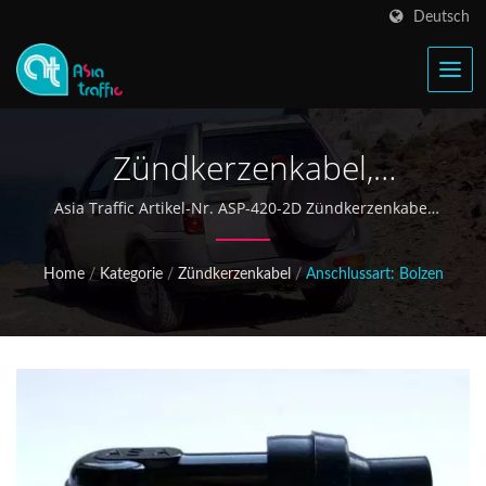
Deutsch
Zündkerzenkabel,
Widerstandskappen
Asia Traffic Artikel-Nr. ASP-420-2D Zündkerzenkabel
kann NGK Zündkerzenkabel Nr. LD05F ersetzen
Home
/
Kategorie
/
Zündkerzenkabel
/
Anschlussart: Bolzen