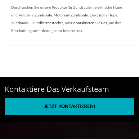
Durchsuchen Sie unsere Produkte für Zündspulen, elektrische Hupe
und Autoteile
Zündspule
,
Motorrad-Zündspule
,
Elektrische Hupe
,
Zündmodul
,
Zündkerzenstecker
, oder
Kontaktieren Sie uns
, um Ihre
Beschaffungsanforderungen zu besprechen.
Kontaktiere Das Verkaufsteam
JETZT KONTAKTIEREN!