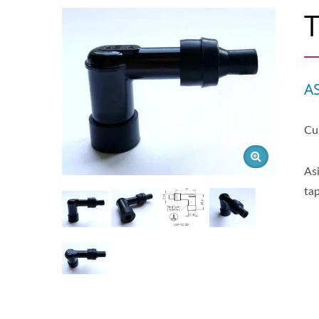
T
A
Cub
As
ta