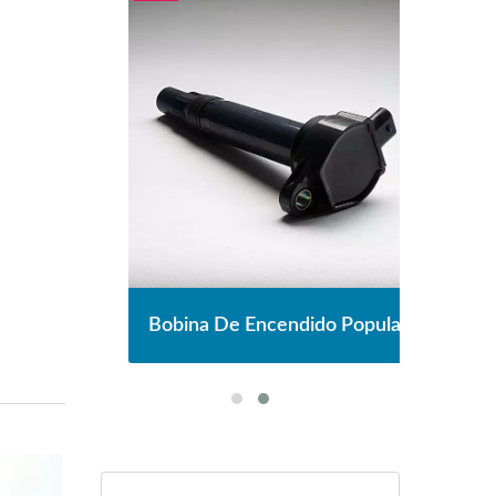
pular
Bobina De Encendido Popular
Bobi