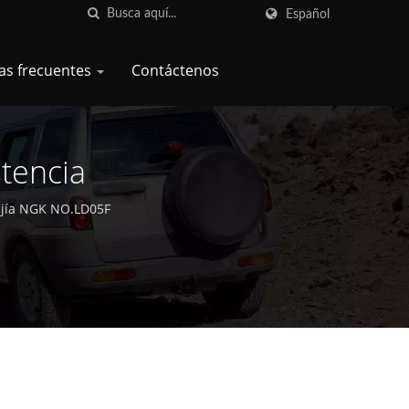
Español
as frecuentes
Contáctenos
stencia
bujía NGK NO.LD05F