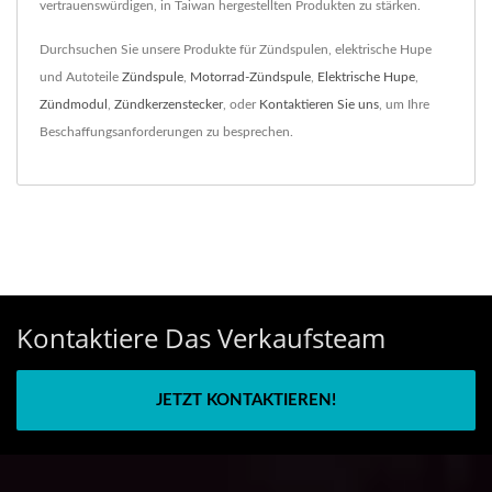
vertrauenswürdigen, in Taiwan hergestellten Produkten zu stärken.
Durchsuchen Sie unsere Produkte für Zündspulen, elektrische Hupe
und Autoteile
Zündspule
,
Motorrad-Zündspule
,
Elektrische Hupe
,
Zündmodul
,
Zündkerzenstecker
, oder
Kontaktieren Sie uns
, um Ihre
Beschaffungsanforderungen zu besprechen.
Kontaktiere Das Verkaufsteam
JETZT KONTAKTIEREN!