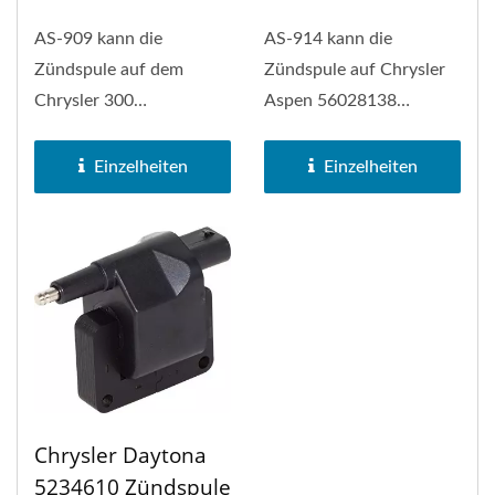
AS-909 kann die
AS-914 kann die
Zündspule auf dem
Zündspule auf Chrysler
Chrysler 300
Aspen 56028138
56028394AD ersetzen.
ersetzen. PH-COP-
PH-COP-Zündspule ist
Zündspule ist eine...
Einzelheiten
Einzelheiten
eine...
Chrysler Daytona
5234610 Zündspule