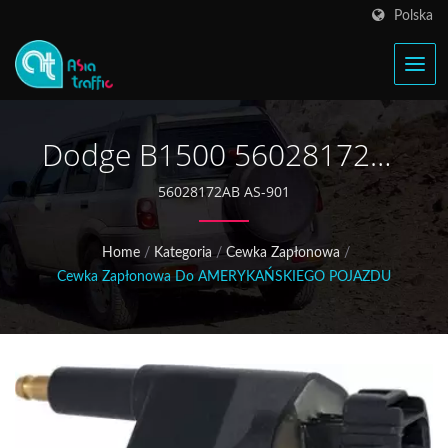
Polska
Dodge B1500 56028172AB
Cewka Zapłonowa
56028172AB AS-901
Home
/
Kategoria
/
Cewka Zapłonowa
/
Cewka Zapłonowa Do AMERYKAŃSKIEGO POJAZDU