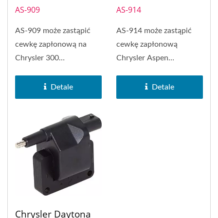
AS-909
AS-914
AS-909 może zastąpić
AS-914 może zastąpić
cewkę zapłonową na
cewkę zapłonową
Chrysler 300
Chrysler Aspen
56028394AD. Cewka
56028138. Cewka
zapłonowa PH-COP...
zapłonowa PH-COP...
Detale
Detale
Chrysler Daytona