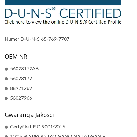
Numer D-U-N-S 65-769-7707
OEM NR.
56028172AB
56028172
88921269
56027966
Gwarancja Jakości
Certyfikat ISO 9001:2015
100% WYPRODUKOWANO NA TAJWANIE