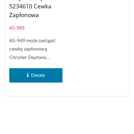
5234610 Cewka
Zapłonowa
AS-949
AS-949 może zastąpić
cewkę zapłonową
Chrysler Daytona
5234610. Cewka
zapłonowa typu...
Detale