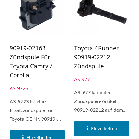
90919-02163
Toyota 4Runner
Zündspule Für
90919-02212
Toyota Camry /
Zündspule
Corolla
AS-977
AS-972S
AS-977 kann den
Zündspulen-Artikel
AS-972S ist eine
90919-02212 auf dem
Ersatzzündspule für
Toyota 4Runner, Toyota
Toyota OE Nr. 90919-
T100, Toyota...
02163, geeignet für
Einzelheiten
Toyota Corolla,...
Einzelheiten