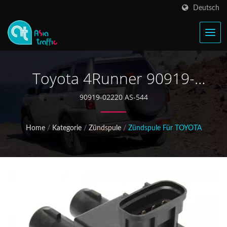
Deutsch
Toyota 4Runner 90919-
02220 Zündspule
90919-02220 AS-544
Home
/
Kategorie
/
Zündspule
/
Zündspule Für TOYOTA