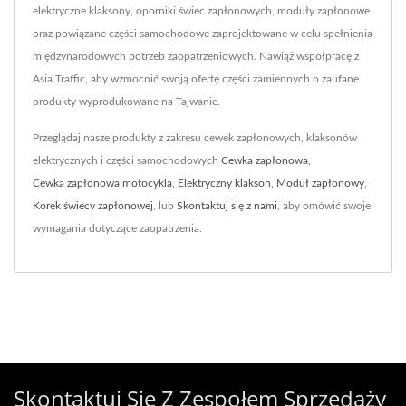
elektryczne klaksony, oporniki świec zapłonowych, moduły zapłonowe
oraz powiązane części samochodowe zaprojektowane w celu spełnienia
międzynarodowych potrzeb zaopatrzeniowych. Nawiąż współpracę z
Asia Traffic, aby wzmocnić swoją ofertę części zamiennych o zaufane
produkty wyprodukowane na Tajwanie.
Przeglądaj nasze produkty z zakresu cewek zapłonowych, klaksonów
elektrycznych i części samochodowych
Cewka zapłonowa
,
Cewka zapłonowa motocykla
,
Elektryczny klakson
,
Moduł zapłonowy
,
Korek świecy zapłonowej
, lub
Skontaktuj się z nami
, aby omówić swoje
wymagania dotyczące zaopatrzenia.
Skontaktuj Się Z Zespołem Sprzedaży