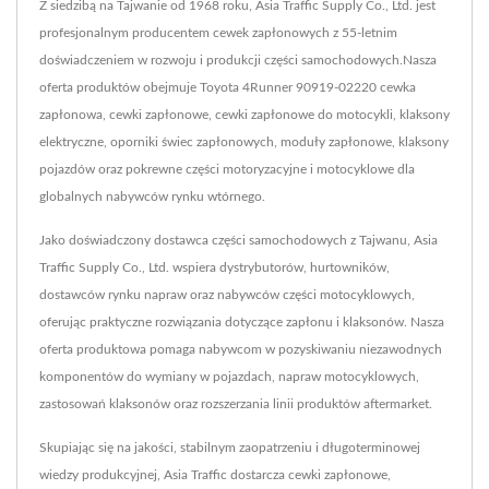
Z siedzibą na Tajwanie od 1968 roku, Asia Traffic Supply Co., Ltd. jest
profesjonalnym producentem cewek zapłonowych z 55-letnim
doświadczeniem w rozwoju i produkcji części samochodowych.Nasza
oferta produktów obejmuje Toyota 4Runner 90919-02220 cewka
zapłonowa, cewki zapłonowe, cewki zapłonowe do motocykli, klaksony
elektryczne, oporniki świec zapłonowych, moduły zapłonowe, klaksony
pojazdów oraz pokrewne części motoryzacyjne i motocyklowe dla
globalnych nabywców rynku wtórnego.
Jako doświadczony dostawca części samochodowych z Tajwanu, Asia
Traffic Supply Co., Ltd. wspiera dystrybutorów, hurtowników,
dostawców rynku napraw oraz nabywców części motocyklowych,
oferując praktyczne rozwiązania dotyczące zapłonu i klaksonów. Nasza
oferta produktowa pomaga nabywcom w pozyskiwaniu niezawodnych
komponentów do wymiany w pojazdach, napraw motocyklowych,
zastosowań klaksonów oraz rozszerzania linii produktów aftermarket.
Skupiając się na jakości, stabilnym zaopatrzeniu i długoterminowej
wiedzy produkcyjnej, Asia Traffic dostarcza cewki zapłonowe,