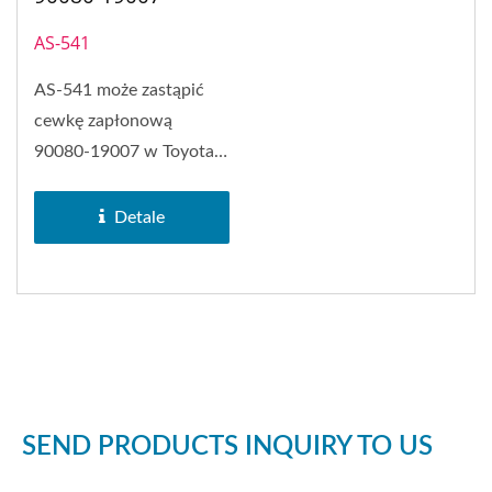
AS-541
AS-541 może zastąpić
cewkę zapłonową
90080-19007 w Toyota
4Runner, Toyota Camry,
Toyota...
Detale