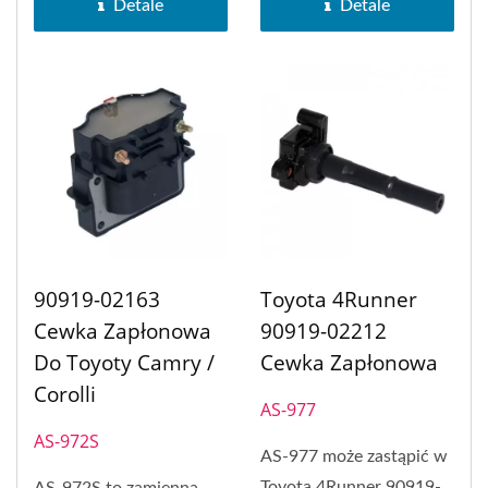
Toyota...
Detale
Detale
90919-02163
Toyota 4Runner
Cewka Zapłonowa
90919-02212
Do Toyoty Camry /
Cewka Zapłonowa
Corolli
AS-977
AS-972S
AS-977 może zastąpić w
Toyota 4Runner 90919-