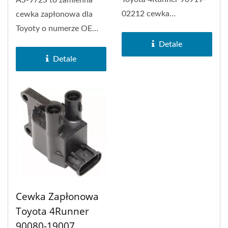
AS-972S to zamienna
02212 cewka
cewka zapłonowa dla
zapłonowa, Toyota T100,
Toyoty o numerze OE
Toyota...
90919-02163,
Detale
odpowiednia dla Toyoty...
Detale
Cewka Zapłonowa
Toyota 4Runner
90080-19007