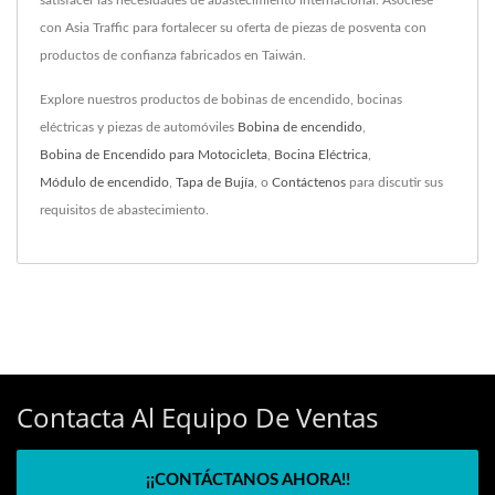
con Asia Traffic para fortalecer su oferta de piezas de posventa con
productos de confianza fabricados en Taiwán.
Explore nuestros productos de bobinas de encendido, bocinas
eléctricas y piezas de automóviles
Bobina de encendido
,
Bobina de Encendido para Motocicleta
,
Bocina Eléctrica
,
Módulo de encendido
,
Tapa de Bujía
, o
Contáctenos
para discutir sus
requisitos de abastecimiento.
Contacta Al Equipo De Ventas
¡¡CONTÁCTANOS AHORA!!