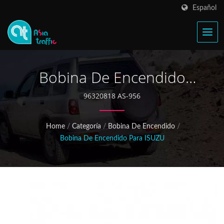
Español
Bobina De Encendido
Isuzu Trooper 96320818
96320818 AS-956
Home
/
Categoría
/
Bobina De Encendido
/
Bobina De Encendido Para ISUZU