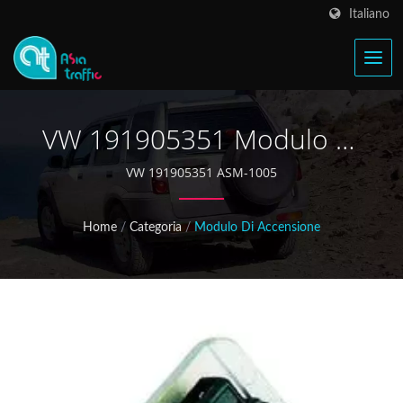
Italiano
VW 191905351 Modulo Di
Accensione
VW 191905351 ASM-1005
Home
/
Categoria
/
Modulo Di Accensione