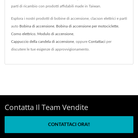
parti di ricambio con prodotti affidabili made in Taiwan.
Esplora i nostri prodotti di bobine di accensione, clacson elettrici e parti
auto
Bobina di accensione
,
Bobina di accensione per motociclette
,
Corno elettrico
,
Modulo di accensione
,
Cappuccio della candela di accensione
, oppure
Contattaci
per
discutere le tue esigenze di approvvigionamento.
Contatta Il Team Vendite
CONTATTACI ORA!!