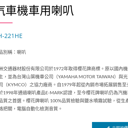
汽車機車用喇叭
H-221HE
品別稱：喇叭
洲交通器材股份有限公司於1972年取得櫻花牌商標。原以國內
主，並為台灣山葉機車公司（YAMAHA MOTOR TAIWAN）與
司（KYMCO）之協力廠商。自1979年起從內銷市場拓展銷售至
於1998年通過喇叭產品E-MARK認證，至今櫻花牌喇叭仍為汽
品質之首選。櫻花牌喇叭 100%品質檢驗與鹽水噴霧試驗，從生
格把關，電腦自動化檢測音質。