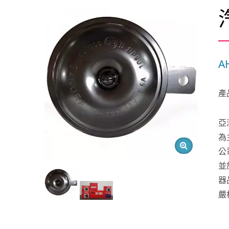
A
產
亞
為
公
並
器
嚴