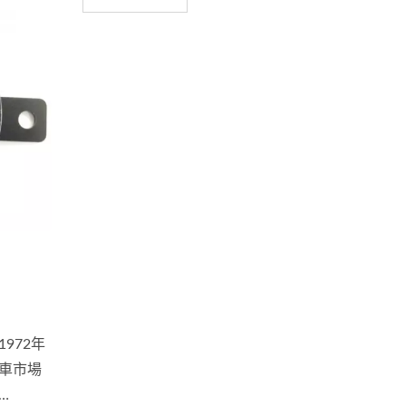
972年
車市場