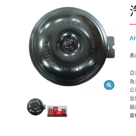
A
產
亞
為
公
並
器
嚴