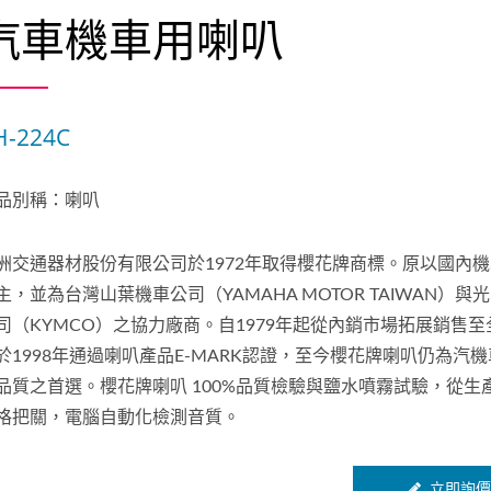
汽車機車用喇叭
H-224C
品別稱：喇叭
洲交通器材股份有限公司於1972年取得櫻花牌商標。原以國內
主，並為台灣山葉機車公司（YAMAHA MOTOR TAIWAN）與
司（KYMCO）之協力廠商。自1979年起從內銷市場拓展銷售至
於1998年通過喇叭產品E-MARK認證，至今櫻花牌喇叭仍為汽
品質之首選。櫻花牌喇叭 100%品質檢驗與鹽水噴霧試驗，從生
格把關，電腦自動化檢測音質。
立即詢價