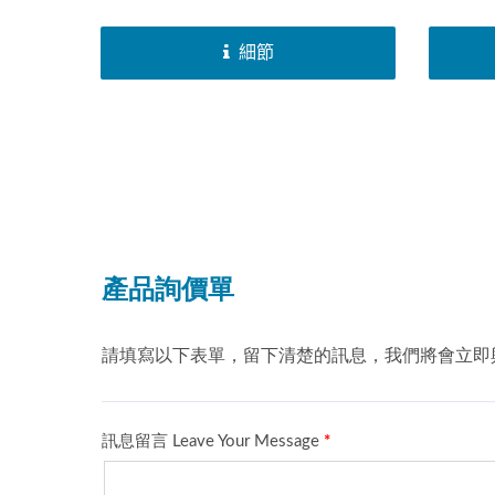
（YAMAHA...
（YAMAH
細節