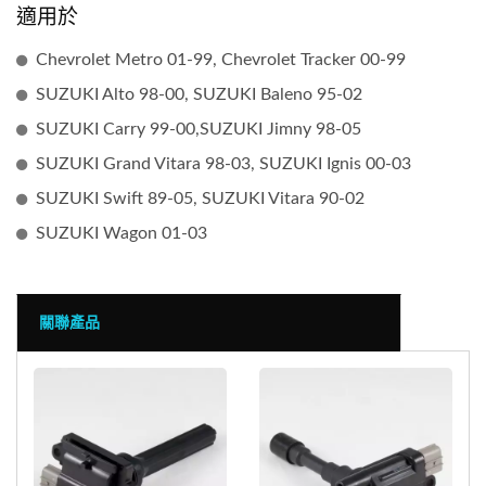
適用於
Chevrolet Metro 01-99, Chevrolet Tracker 00-99
SUZUKI Alto 98-00, SUZUKI Baleno 95-02
SUZUKI Carry 99-00,SUZUKI Jimny 98-05
SUZUKI Grand Vitara 98-03, SUZUKI Ignis 00-03
SUZUKI Swift 89-05, SUZUKI Vitara 90-02
SUZUKI Wagon 01-03
關聯產品