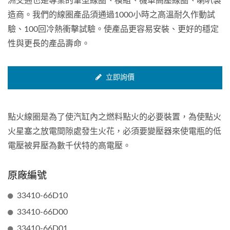
洲交通也是專業的筆型線圈、模組、機車高壓線圈、喇叭製
造商。我們的線圈產品須通過1000小時之高溫耐久作動試
驗、100回冷熱衝擊試驗。使產品更容易安裝、更好的穩定
性與更長的產品壽命。
立即詢價
點火線圈是為了使汽缸內之燃料點火的必要裝置，為使點火
火星塞之放電間隙處發生火花，必須要變壓器來使電瓶的低
電壓被昇壓為數千伏特的高電壓。
原廠編號
33410-66D10
33410-66D00
33410-66D01