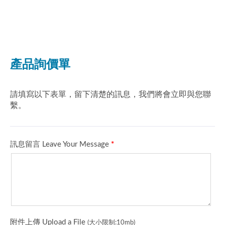
的原則，提供高穩定性的
立於1968年，秉持客戶
產品及專業服務，一路走
至上的原則，提供高穩定
來已有50年的歷史。我們
性的產品及專業服務，一
為客戶提供高質量及合適
路走來已有50年的歷史。
的產品。除了汽車點火線
我們為客戶提供高質量及
圈，亞洲交通也是專業的
合適的產品。除了汽車點
筆型線圈、模組、機車高
火線圈，亞洲交通也是專
壓線圈、喇叭製造商。我
業的筆型線圈、模組、機
們的線圈產品須通過
車高壓線圈、喇叭製造
1000小時之高溫耐久作
商。我們的線圈產品須通
動試驗、100回冷熱衝擊
過1000小時之高溫耐久
試驗。使產品更容易安
作動試驗、100回冷熱衝
裝、更好的穩定性與更長
擊試驗。使產品更容易安
的產品壽命。
裝、更好的穩定性與更長
的產品壽命。