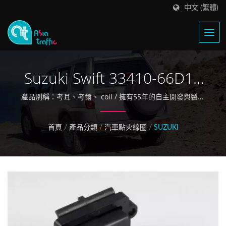
中文 (繁體)
Suzuki Swift 33410-66D10
點火線圈
產品別稱：考耳、考爾、 coil / 擁有55年的自主開發與製造
的經驗
首頁
/
產品分類
/
汽車點火線圈
/
SUZUKI