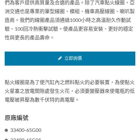
們為客戶提供高質量及合適的產品。除了汽車點火線圈，亞
洲交通也是專業的筆型線圈、模組、機車高壓線圈、喇叭製
造商。我們的線圈產品須通過1000小時之高溫耐久作動試
驗、100回冷熱衝擊試驗。使產品更容易安裝、更好的穩定
性與更長的產品壽命。
立即詢價
點火線圈是為了使汽缸內之燃料點火的必要裝置，為使點火
火星塞之放電間隙處發生火花，必須要變壓器來使電瓶的低
電壓被昇壓為數千伏特的高電壓。
原廠編號
33400-65G00