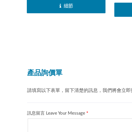
火火星
的必要裝置，為使點火火星塞之放電
細節
須要變
間隙處發生火花，必須要變壓器來使
為數千
電瓶的低電壓被昇壓為數千伏特的高
電壓。