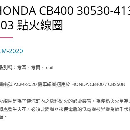
HONDA CB400 30530-41
003 點火線圈
CM-2020
品別稱：考耳、考爾、 coil
洲編號 ACM-2020 機車線圈適用於 HONDA CB400 / CB250N
火線圈是為了使汽缸內之燃料點火的必要裝置，為使點火火星塞
隙處發生火花，必須要變壓器來使電瓶的低電壓被昇壓為數千伏
壓。