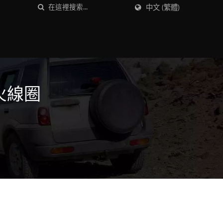
中文 (繁體)
 點火線圈