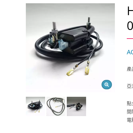
A
產
亞
點
間
電