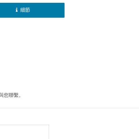
塞之放電間隙處發生火花，必
壓器來使電瓶的低電壓被昇壓
細節
伏特的高電壓。