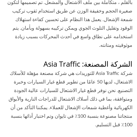
بالقلم ، متكاملة بين ملف الاشتعال والمشعل. تم تصميمها لتكون
صغيرة الحجم وخفيفة الوزن عن طريق استخدام ثقوب تركيب
شمعة الإشعال. يعمل هذا النظام على تحسين كفاءة استهلاك
الوقود وتقليل التلوث الجوي ويمكن تركيبه بسهولة وبأمان. يتم
استخدامه على نطاق واسع في أحدث المحركات بسبب زيادة
موثوقيته ومتانته.
الشركة المصنعة: Asia Traffic
شركة Asia Traffic للتوريدات هي شركة مصنعة مؤهلة للأسلاك
الاشتعال، لديها 50 عامًا من تطوير قطع غيار السيارات وخبرة
التصنيع. نحن نوفر قطع غيار الاشتعال للسيارات عالية الجودة
ومتوافقة، بما في ذلك أسلاك الاشتعال للدراجات النارية والأبواق
الكهربائية وأغطية شمعات الإشعال للعملاء. يمكننا التأكد من أن
منتجاتنا مصنوعة بنسبة 100٪ في تايوان وتم اختبار أدائها بنسبة
100٪ قبل التسليم.