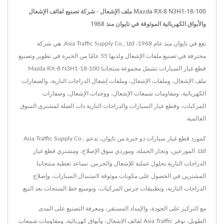
Mazda RX-8 N3H1-18-100 ملف الإشعال - شركة تصنيع لفائف الإشعال
والأبواق الكهربائية الموثوقة في تايوان منذ 1968
تقع في تايوان منذ عام 1968، Asia Traffic Supply Co., Ltd. هي شركة
محترفة في تصنيع ملفات الإشعال ولديها 55 عامًا من الخبرة في تطوير وتصنيع
قطع غيار السيارات.تشمل مجموعة منتجاتنا Mazda RX-8 N3H1-18-100
ملف الإشعال، وملفات الإشعال، وملفات إشعال الدراجات النارية، والصفارات
الكهربائية، ومقاومات شمعات الإشعال، ووحدات الإشعال، وصفارات
المركبات، وقطع غيار السيارات والدراجات النارية ذات الصلة لمشتري السوق
العالمية.
كمورد قطع غيار سيارات ذو خبرة من تايوان، تدعم Asia Traffic Supply Co.,
Ltd. الموزعين، وتجار الجملة، وموردي سوق الإصلاح، ومشتري قطع غيار
الدراجات النارية بحلول عملية للإشعال والجرس. تساعد تغطية منتجاتنا
المشترين في الحصول على مكونات موثوقة لاستبدال السيارات، وإصلاح
الدراجات النارية، وتطبيقات جرس المركبات، وتوسيع خط المنتجات بعد البيع.
مع التركيز على الجودة، والإمداد المستقر، ومعرفة التصنيع على المدى
الطويل، توفر Asia Traffic لفائف الإشعال، وأبواق كهربائية، ومقاومات شمعات