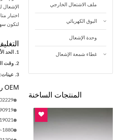
ملف الاشتعال الخارجي
الإشعال ل
البوق الكهربائي
لتكون سهل
وحدة الإشعال
التغلي
الحد الأد
غطاء شمعة الإشعال
وقت التسليم: 14-30 يومًا (بناءًا على حالة 
عينات: 
OEM رقم
المنتجات الساخنة
2240, 90919-02265
90919-T2003
0272, 099700-0524
-1880