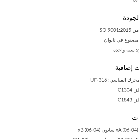
67
لجودة
ISO 9001
: سنة واحدة
 إضافية
ملف إشعال شائع
ملف إشعال شائع
رك القياسي: UF-316
C1304
C1843
ات
x)