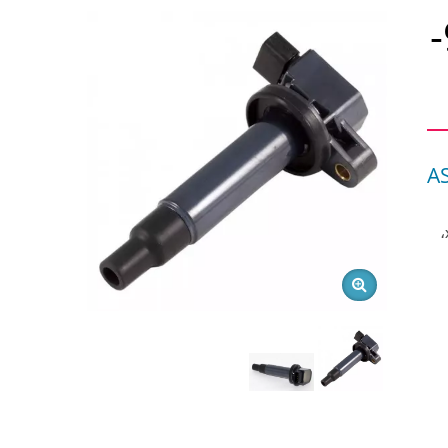
ملف الإشعال تويوتا إيكو 90919-
A
يمكن استبدال AS-506 على تويوتا إيكو 90919-02240 ملف الإشعال، سايون xA،