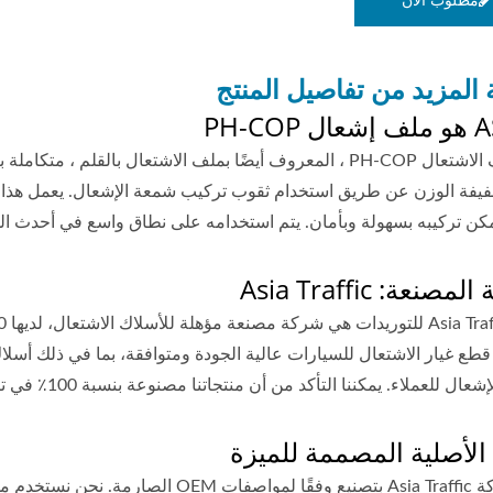
مطلوب الان
 المزيد من تفاصيل المنتج
PH-CO
تعتبر ملف الاشتعال PH-COP ، المعروف أيضًا بملف الاشتعال با
يفة الوزن عن طريق استخدام ثقوب تركيب شمعة الإشعال. يعمل هذا ال
كن تركيبه بسهولة وبأمان. يتم استخدامه على نطاق واسع في أحدث الم
صنعة: Asia Traffic
طع غيار الاشتعال للسيارات عالية الجودة ومتوافقة، بما في ذلك أسلاك ا
ملاء. يمكننا التأكد من أن منتجاتنا مصنوعة بنسبة 100٪ في تايوان وتم اختبار أدائها بنسبة 100٪ قبل التسليم.
 الأصلية المصممة للميزة
تلتزم شركة Asia Traffic بتصنيع وفقًا ل