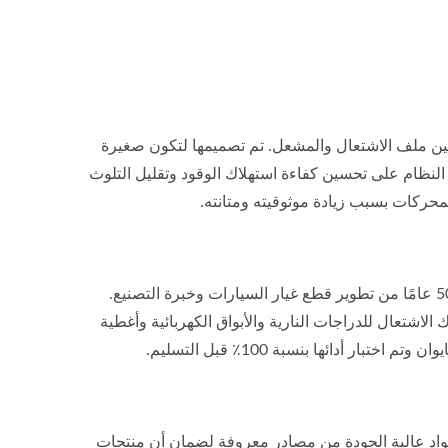
لقلم ، متكاملة بين ملف الاشتعال والمشعل. تم تصميمها لتكون صغيرة
نظام على تحسين كفاءة استهلاك الوقود وتقليل التلوث
حركات بسبب زيادة موثوقيته ومتانته.
شركة Asia Traffic للتوريدات هي شركة مصنعة مؤهلة للأسلاك الاشتعال، لديها 50 عامًا من تطوير قطع غيار السيارات وخبرة التصنيع.
لاشتعال للدراجات النارية والأبواق الكهربائية وأغطية
مواصفات OEM الصارمة. نحن نستخدم مواد عالية الجودة من مصادر معروفة لضمان أن منتجات