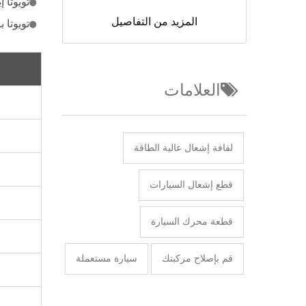
تويوتا إيكو (05-00) تويوت
المزيد من التفاصيل
تويوتا بريوس C (16-12) تو
العلامات
لفافة إشعال عالية الطاقة
قطع إشعال السيارات
قطعة محرك السيارة
قم بإصلاح مركبتك
سيارة مستعملة