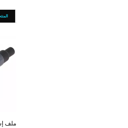
المنت
ملف إش