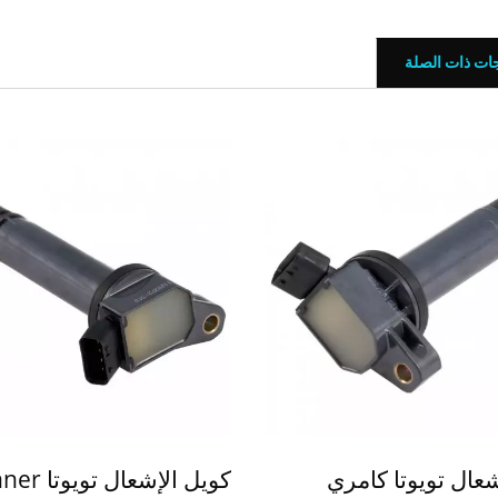
جات ذات الصلة
عال تويوتا كامري
كويل الإشعال