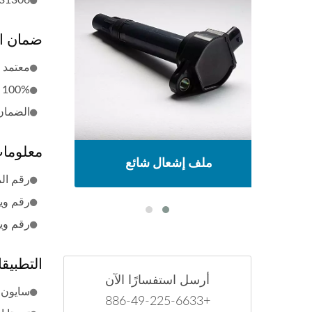
31306
ضمان ا
معتمد من :2015
100% مصنوع في تايوان
الضمان
معلومات
ملف إشعال شائع
رقم المح
رقم ويلز: 
رقم ويلز: 
التطبيق
أرسل استفسارًا الآن
سايون xA (06-04) سايون B (06-04
+886-49-225-6633