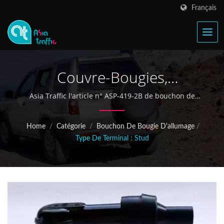
Français
Couvre-Bougies,
Capuchons De Résistance
Asia Traffic l'article n° ASP-419-2B de bouchon de
bougie d'allumage peut remplacer le bouchon de
bougie d'allumage NGK n° LB05F
Home
/
Catégorie
/
Bouchon De Bougie D'allumage
/
Type De Terminal : Stud