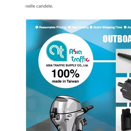
nelle candele.
Bobina Di Accensione
B
Popolare