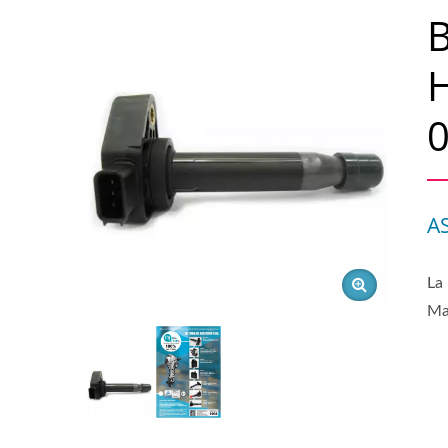
B
A
La
Ma