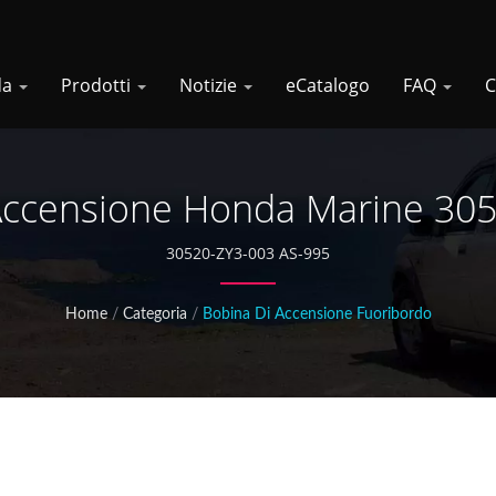
da
Prodotti
Notizie
eCatalogo
FAQ
C
Accensione Honda Marine 30
30520-ZY3-003 AS-995
Home
/
Categoria
/
Bobina Di Accensione Fuoribordo