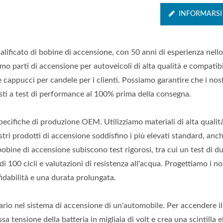
INFORMARSI
ualificato di bobine di accensione, con 50 anni di esperienza nello
mo parti di accensione per autoveicoli di alta qualità e compatibil
 cappucci per candele per i clienti. Possiamo garantire che i nost
osti a test di performance al 100% prima della consegna.
specifiche di produzione OEM. Utilizziamo materiali di alta qualit
tri prodotti di accensione soddisfino i più elevati standard, anch
bobine di accensione subiscono test rigorosi, tra cui un test di d
i 100 cicli e valutazioni di resistenza all'acqua. Progettiamo i no
fidabilità e una durata prolungata.
rio nel sistema di accensione di un'automobile. Per accendere il
 tensione della batteria in migliaia di volt e crea una scintilla e