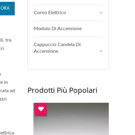
 ORA
Corno Elettrico
Modulo Di Accensione
i, tra
Cappuccio Candela Di
ri
Accensione
à
e in
Prodotti Più Popolari
urata ad
stri
lettrica