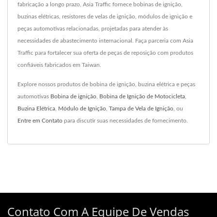
fabricação a longo prazo, Asia Traffic fornece bobinas de ignição,
buzinas elétricas, resistores de velas de ignição, módulos de ignição e
peças automotivas relacionadas, projetadas para atender às
necessidades de abastecimento internacional. Faça parceria com Asia
Traffic para fortalecer sua oferta de peças de reposição com produtos
confiáveis fabricados em Taiwan.
Explore nossos produtos de bobina de ignição, buzina elétrica e peças
automotivas
Bobina de ignição
,
Bobina de Ignição de Motocicleta
,
Buzina Elétrica
,
Módulo de Ignição
,
Tampa de Vela de Ignição
, ou
Entre em Contato
para discutir suas necessidades de fornecimento.
Contato Com A Equipe De Vendas