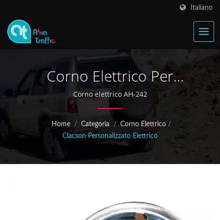
Italiano
Corno Elettrico Per
Carrello Elevatore
Corno elettrico AH-242
Home
/
Categoria
/
Corno Elettrico
/
Clacson Personalizzato Elettrico