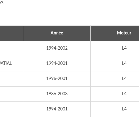
03
ne D'allumage Populaire
Bobine D'allumage Popu
Année
Moteur
1994-2002
L4
ATIAL
1994-2001
L4
1996-2001
L4
1986-2003
L4
1994-2001
L4