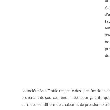
un
As
d'
fa
au
d'
bo
pr
de
La société Asia Traffic respecte des spécifications 
provenant de sources renommées pour garantir que
dans des conditions de chaleur et de pression extr