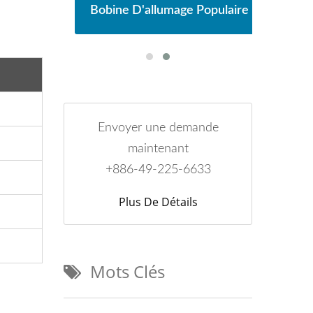
laire
Bobine D'allumage Populaire
Bobi
Envoyer une demande
maintenant
+886-49-225-6633
Plus De Détails
Mots Clés