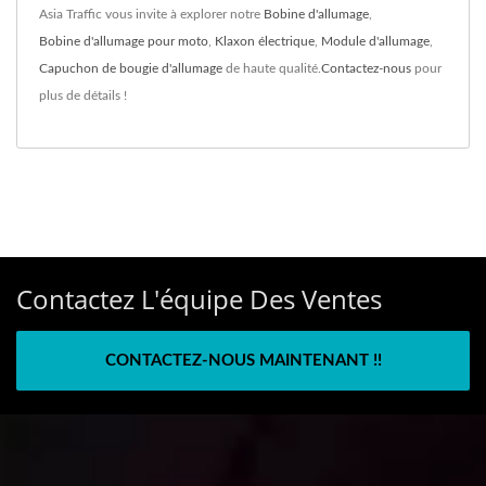
Asia Traffic vous invite à explorer notre
Bobine d'allumage
,
Bobine d'allumage pour moto
,
Klaxon électrique
,
Module d'allumage
,
Capuchon de bougie d'allumage
de haute qualité.
Contactez-nous
pour
plus de détails !
Contactez L'équipe Des Ventes
CONTACTEZ-NOUS MAINTENANT !!