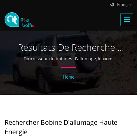
Français
Résultats De Recherche :
Bobine D'allumage Haute
Fournisseur de bobines d'allumage, klaxons
électriques et pièces automobiles | Asia Traffic
Énergie | Fabricant De
Home
Bobines D'allumage Et De
Klaxons Électriques À
Taïwan Depuis 1968 - Asia
Traffic
Rechercher Bobine D'allumage Haute
Énergie