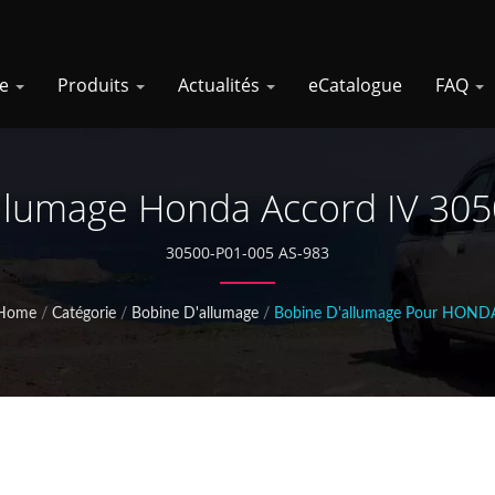
se
Produits
Actualités
eCatalogue
FAQ
llumage Honda Accord IV 30
30500-P01-005 AS-983
Home
/
Catégorie
/
Bobine D'allumage
/
Bobine D'allumage Pour HOND