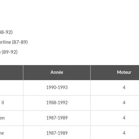
ne D'allumage Populaire
Bobine D'allumage Popu
88-92)
rline (87-89)
 (89-92)
Année
Moteur
1990-1993
4
 II
1988-1992
4
yon
1987-1989
4
ine
1987-1989
4