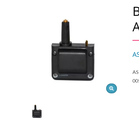
A
A
AS
00