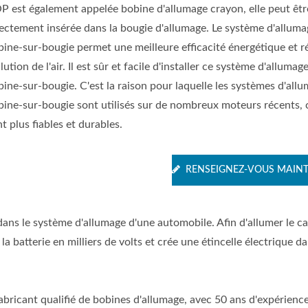
P est également appelée bobine d'allumage crayon, elle peut êtr
rectement insérée dans la bougie d'allumage. Le système d'alluma
bine-sur-bougie permet une meilleure efficacité énergétique et ré
lution de l'air. Il est sûr et facile d'installer ce système d'allumag
ine-sur-bougie. C'est la raison pour laquelle les systèmes d'all
bine-sur-bougie sont utilisés sur de nombreux moteurs récents, c
t plus fiables et durables.
RENSEIGNEZ-VOUS MAIN
dans le système d'allumage d'une automobile. Afin d'allumer le c
a batterie en milliers de volts et crée une étincelle électrique da
abricant qualifié de bobines d'allumage, avec 50 ans d'expérience