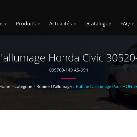
se
Produits
Actualités
eCatalogue
FAQ
'allumage Honda Civic 3052
099700-149 AS-994
Home
/
Catégorie
/
Bobine D'allumage
/
Bobine D'allumage Pour HOND