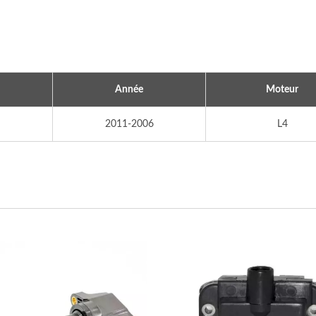
ne D'allumage Populaire
Bobine D'allumage Popu
Année
Moteur
2011-2006
L4