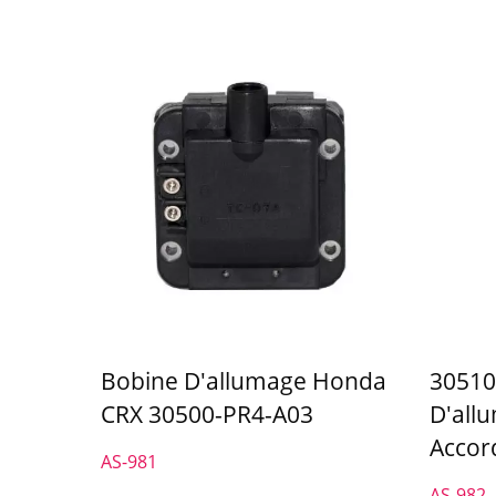
Bobine D'allumage Honda
30510
CRX 30500-PR4-A03
D'all
Accord
AS-981
AS-982