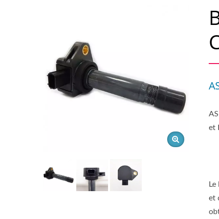
C
A
AS
et
Le
et 
ob