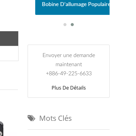
laire
Bobine D'allumage Populaire
Bobi
Envoyer une demande
maintenant
+886-49-225-6633
Plus De Détails
Mots Clés