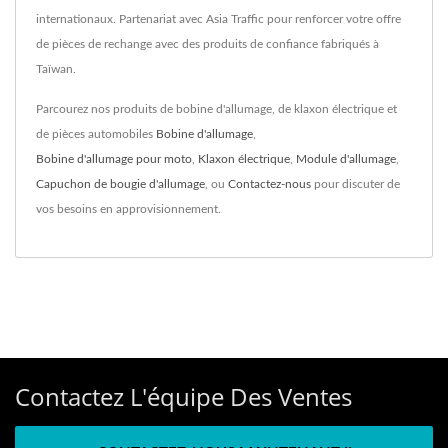
internationaux. Partenariat avec Asia Traffic pour renforcer votre offre
de pièces de rechange avec des produits de confiance fabriqués à
Taïwan.
Parcourez nos produits de bobine d'allumage, de klaxon électrique et
de pièces automobiles
Bobine d'allumage
,
Bobine d'allumage pour moto
,
Klaxon électrique
,
Module d'allumage
,
Capuchon de bougie d'allumage
, ou
Contactez-nous
pour discuter de
vos besoins en approvisionnement.
Contactez L'équipe Des Ventes