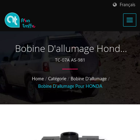
Français
Bobine D'allumage Honda
CRX 30500-PR4-A03
TC-07A AS-981
Home
/
Catégorie
/
Bobine D'allumage
/
Bobine D'allumage Pour HONDA