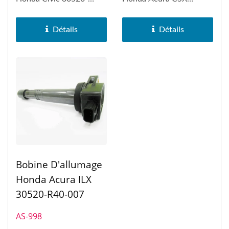
RNA-A01 et Honda
30520-RRA-007. Le
Accord. Le...
bobine d'allumage...
Détails
Détails
Bobine D'allumage
Honda Acura ILX
30520-R40-007
AS-998