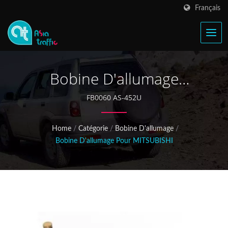
Français
Bobine D'allumage
Mitsubishi Lancer
FB0060 AS-452U
H3T03975
Home
/
Catégorie
/
Bobine D'allumage
/
Bobine D'allumage Pour MITSUBISHI