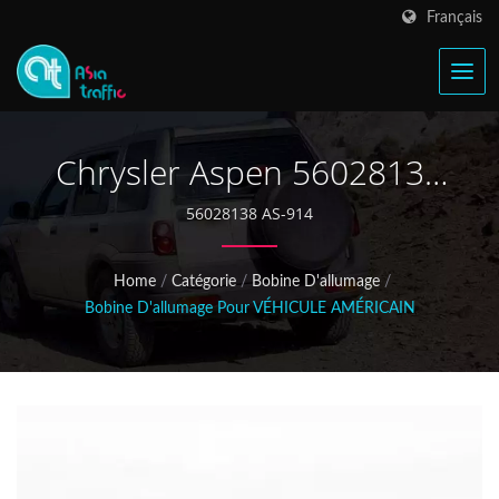
Français
Chrysler Aspen 56028138
Bobine D'allumage
56028138 AS-914
Home
/
Catégorie
/
Bobine D'allumage
/
Bobine D'allumage Pour VÉHICULE AMÉRICAIN