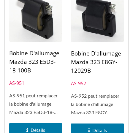
Bobine D'allumage
Bobine D'allumage
Mazda 323 E5D3-
Mazda 323 E8GY-
18-100B
12029B
AS-951
AS-952
AS-951 peut remplacer
AS-952 peut remplacer
la bobine d'allumage
la bobine d'allumage
Mazda 323 E5D3-18-
Mazda 323 E8GY-
100B, Mazda 626, Mazda
12029B, Mazda 626,
929, Mazda...
Mazda 929, Mazda...
Détails
Détails