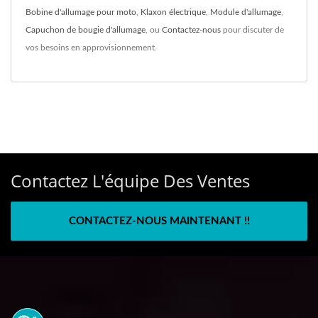
Bobine d'allumage pour moto
,
Klaxon électrique
,
Module d'allumage
,
Capuchon de bougie d'allumage
, ou
Contactez-nous
pour discuter de
vos besoins en approvisionnement.
Contactez L'équipe Des Ventes
CONTACTEZ-NOUS MAINTENANT !!