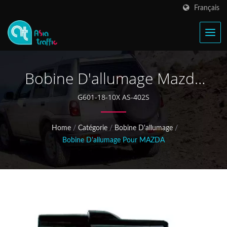
Français
Bobine D'allumage Mazda
929 G602-18-10X
G601-18-10X AS-402S
Home
/
Catégorie
/
Bobine D'allumage
/
Bobine D'allumage Pour MAZDA