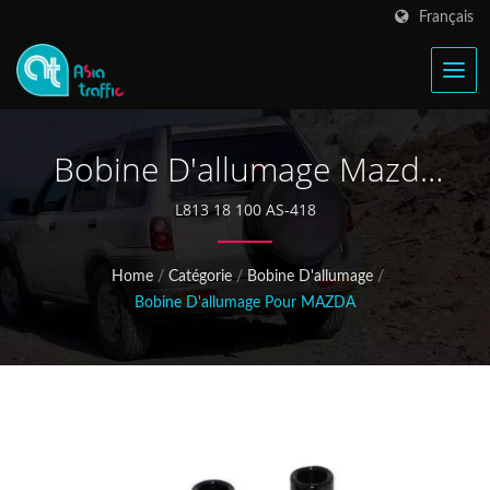
Français
Bobine D'allumage Mazda
6 L813-18-100
L813 18 100 AS-418
Home
/
Catégorie
/
Bobine D'allumage
/
Bobine D'allumage Pour MAZDA