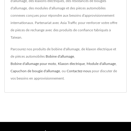
d'allumage, des klaxons électriques, des résistances de bougies
d'allumage, des modules d'allumage et des pièces automobiles
connexes conçues pour répondre aux besoins d'approvisionnement
internationaux. Partenariat avec Asia Traffic pour renforcer votre offre
de pièces de rechange avec des produits de confiance fabriqués à
Taïwan.
Parcourez nos produits de bobine d'allumage, de klaxon électrique et
de pièces automobiles
Bobine d'allumage
,
Bobine d'allumage pour moto
,
Klaxon électrique
,
Module d'allumage
,
Capuchon de bougie d'allumage
, ou
Contactez-nous
pour discuter de
vos besoins en approvisionnement.