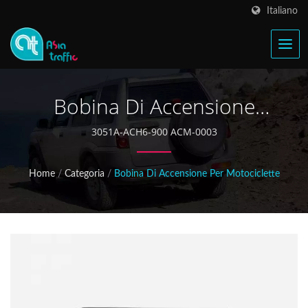
Italiano
Bobina Di Accensione
KYMCO 3051A-ACH6-900
3051A-ACH6-900 ACM-0003
Home
/
Categoria
/
Bobina Di Accensione Per Motociclette