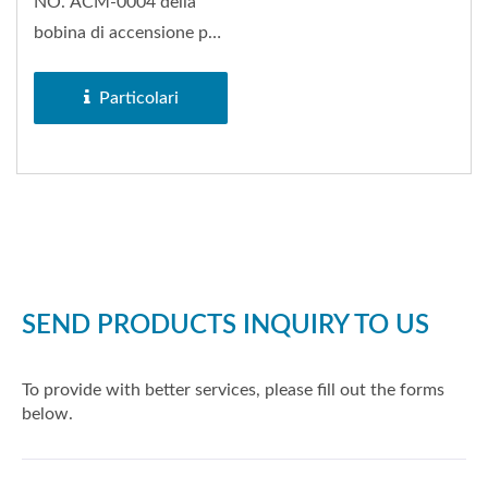
NO. ACM-0004 della
bobina di accensione può
essere sostituito su SYM
RX 110/MII...
Particolari