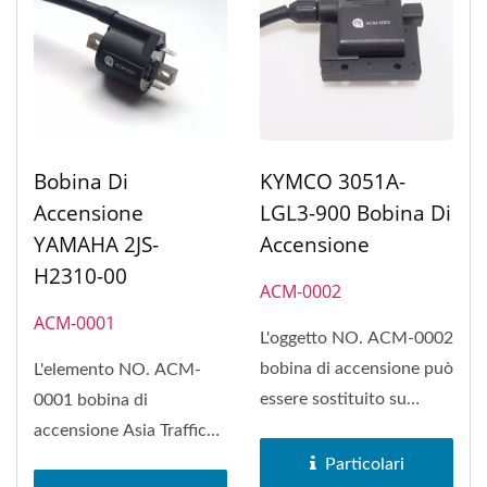
Bobina Di
KYMCO 3051A-
Accensione
LGL3-900 Bobina Di
YAMAHA 2JS-
Accensione
H2310-00
ACM-0002
ACM-0001
L'oggetto NO. ACM-0002
bobina di accensione può
L'elemento NO. ACM-
essere sostituito su
0001 bobina di
KYMCO Racing S 150,
accensione Asia Traffic
KYMCO...
può essere sostituito su
Particolari