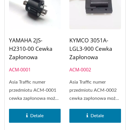
YAMAHA 2JS-
KYMCO 3051A-
H2310-00 Cewka
LGL3-900 Cewka
Zapłonowa
Zapłonowa
ACM-0001
ACM-0002
Asia Traffic numer
Asia Traffic numer
przedmiotu ACM-0001
przedmiotu ACM-0002
cewka zapłonowa może
cewka zapłonowa może
być stosowana w
być stosowana w
YAMAHA CYGNUS...
KYMCO Racing...
Detale
Detale