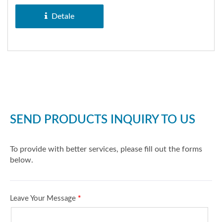
stosowana w SYM RX
110/MII 110,...
Detale