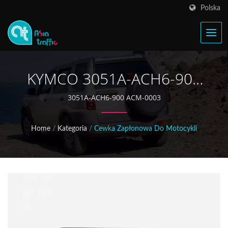
Polska
KYMCO 3051A-ACH6-900
Cewka Zapłonowa
3051A-ACH6-900 ACM-0003
Home
/
Kategoria
/
Cewka Zapłonowa Do Motocykli