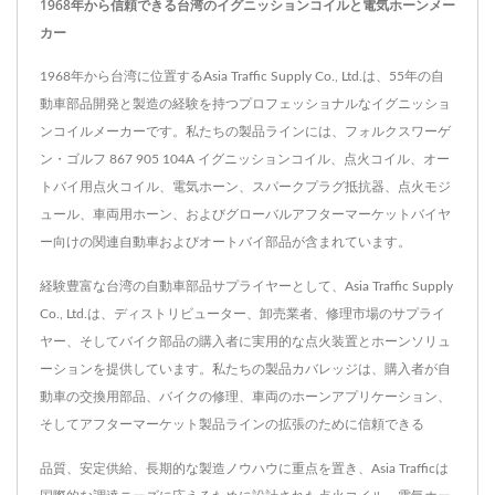
1968年から信頼できる台湾のイグニッションコイルと電気ホーンメー
カー
1968年から台湾に位置するAsia Traffic Supply Co., Ltd.は、55年の自
動車部品開発と製造の経験を持つプロフェッショナルなイグニッショ
ンコイルメーカーです。私たちの製品ラインには、フォルクスワーゲ
ン・ゴルフ 867 905 104A イグニッションコイル、点火コイル、オー
トバイ用点火コイル、電気ホーン、スパークプラグ抵抗器、点火モジ
ュール、車両用ホーン、およびグローバルアフターマーケットバイヤ
ー向けの関連自動車およびオートバイ部品が含まれています。
経験豊富な台湾の自動車部品サプライヤーとして、Asia Traffic Supply
Co., Ltd.は、ディストリビューター、卸売業者、修理市場のサプライ
ヤー、そしてバイク部品の購入者に実用的な点火装置とホーンソリュ
ーションを提供しています。私たちの製品カバレッジは、購入者が自
動車の交換用部品、バイクの修理、車両のホーンアプリケーション、
そしてアフターマーケット製品ラインの拡張のために信頼できる
品質、安定供給、長期的な製造ノウハウに重点を置き、Asia Trafficは