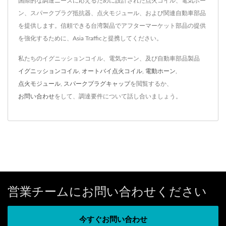
国際的な調達ニーズに応えるために設計された点火コイル、電気ホー
ン、スパークプラグ抵抗器、点火モジュール、および関連自動車部品
を提供します。信頼できる台湾製品でアフターマーケット部品の提供
を強化するために、Asia Trafficと提携してください。
私たちのイグニッションコイル、電気ホーン、及び自動車部品製品
イグニッションコイル
,
オートバイ点火コイル
,
電動ホーン
,
点火モジュール
,
スパークプラグキャップ
を閲覧するか、
お問い合わせ
をして、調達要件について話し合いましょう。
営業チームにお問い合わせください
今すぐお問い合わせ