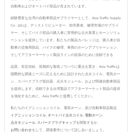
自動車およびオートバイ部品が含まれています。
経験豊富な台湾の自動車部品サプライヤーとして、Asia Traffic Supply
Co., Ltd.は、ディストリビューター、卸売業者、修理市場のサプライ
ヤー、そしてバイク部品の購入者に実用的な点火装置とホーンソリュ
ーションを提供しています。私たちの製品カバレッジは、購入者が自
動車の交換用部品、バイクの修理、車両のホーンアプリケーション、
そしてアフターマーケット製品ラインの拡張のために信頼できる
品質、安定供給、長期的な製造ノウハウに重点を置き、Asia Trafficは
国際的な調達ニーズに応えるために設計された点火コイル、電気ホー
ン、スパークプラグ抵抗器、点火モジュール、および関連自動車部品
を提供します。信頼できる台湾製品でアフターマーケット部品の提供
を強化するために、Asia Trafficと提携してください。
私たちのイグニッションコイル、電気ホーン、及び自動車部品製品
イグニッションコイル
,
オートバイ点火コイル
,
電動ホーン
,
点火モジュール
,
スパークプラグキャップ
を閲覧するか、
お問い合わせ
をして、調達要件について話し合いましょう。