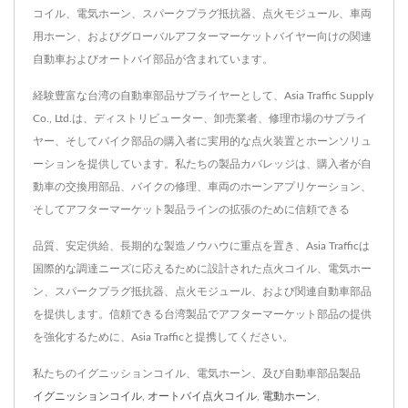
コイル、電気ホーン、スパークプラグ抵抗器、点火モジュール、車両
用ホーン、およびグローバルアフターマーケットバイヤー向けの関連
自動車およびオートバイ部品が含まれています。
経験豊富な台湾の自動車部品サプライヤーとして、Asia Traffic Supply
Co., Ltd.は、ディストリビューター、卸売業者、修理市場のサプライ
ヤー、そしてバイク部品の購入者に実用的な点火装置とホーンソリュ
ーションを提供しています。私たちの製品カバレッジは、購入者が自
動車の交換用部品、バイクの修理、車両のホーンアプリケーション、
そしてアフターマーケット製品ラインの拡張のために信頼できる
品質、安定供給、長期的な製造ノウハウに重点を置き、Asia Trafficは
国際的な調達ニーズに応えるために設計された点火コイル、電気ホー
ン、スパークプラグ抵抗器、点火モジュール、および関連自動車部品
を提供します。信頼できる台湾製品でアフターマーケット部品の提供
を強化するために、Asia Trafficと提携してください。
私たちのイグニッションコイル、電気ホーン、及び自動車部品製品
イグニッションコイル
,
オートバイ点火コイル
,
電動ホーン
,