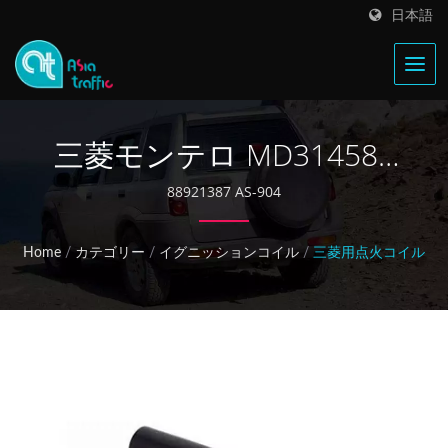
日本語
三菱モンテロ MD314583
イグニッションコイル
88921387 AS-904
Home
/
カテゴリー
/
イグニッションコイル
/
三菱用点火コイル