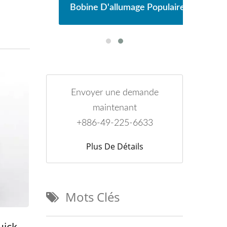
laire
Bobine D'allumage Populaire
Bobi
Envoyer une demande
maintenant
+886-49-225-6633
Plus De Détails
Mots Clés