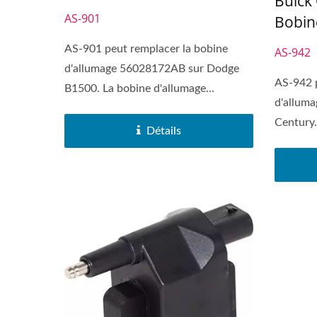
Buick
AS-901
Bobin
AS-901 peut remplacer la bobine
AS-942
d'allumage 56028172AB sur Dodge
AS-942 p
B1500. La bobine d'allumage...
d'alluma
Century.
Détails