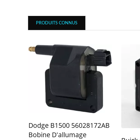
Bobine D'allumage Populaire
Bobi
PRODUITS CONNUS
Dodge B1500 56028172AB
Bobine D'allumage