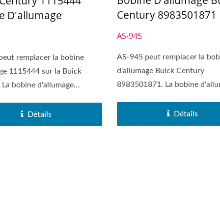
Bobine D'allumage B
 Century 1115444
Century 8983501871
e D'allumage
AS-945
AS-945 peut remplacer la bob
eut remplacer la bobine
d'allumage Buick Century
ge 1115444 sur la Buick
8983501871. La bobine d'all
 La bobine d'allumage...
type...
Détails
Détails