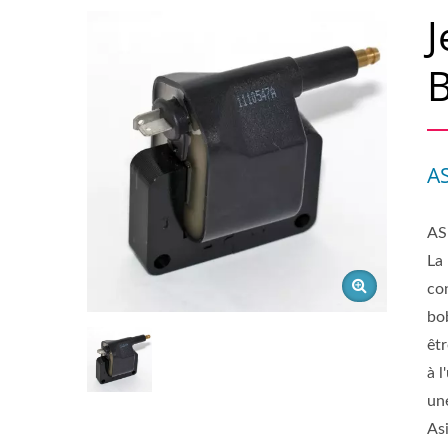
J
B
A
AS
La 
co
bo
êt
à 
un
As