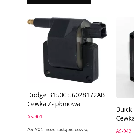
Dodge B1500 56028172AB
Cewka Zapłonowa
Buick
AS-901
Cewka
AS-901 może zastąpić cewkę
AS-942