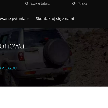
Polska
awane pytania
Skontaktuj się z nami
łonowa
O POJAZDU