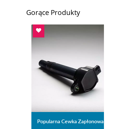
Gorące Produkty
onowa
Popularna Cewka Zapłonowa
Popu