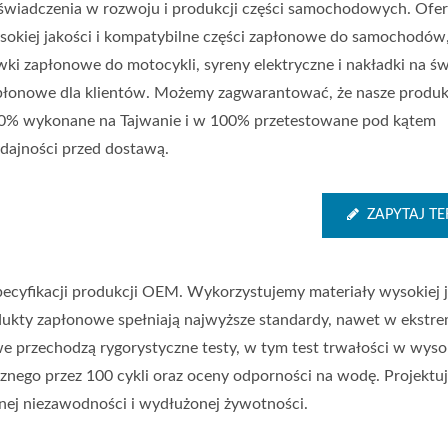
świadczenia w rozwoju i produkcji części samochodowych. Ofe
sokiej jakości i kompatybilne części zapłonowe do samochodów
wki zapłonowe do motocykli, syreny elektryczne i nakładki na ś
płonowe dla klientów. Możemy zagwarantować, że nasze produk
0% wykonane na Tajwanie i w 100% przetestowane pod kątem
dajności przed dostawą.
ZAPYTAJ TE
specyfikacji produkcji OEM. Wykorzystujemy materiały wysokiej j
ukty zapłonowe spełniają najwyższe standardy, nawet w ekstr
we przechodzą rygorystyczne testy, w tym test trwałości w wyso
cznego przez 100 cykli oraz oceny odporności na wodę. Projektu
zonej niezawodności i wydłużonej żywotności.