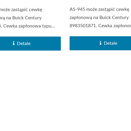
AS-945 może zastąpić cewkę
może zastąpić cewkę
zapłonową na Buick Century
wą na Buick Century
8983501871. Cewka zapłono
. Cewka zapłonowa typu...
typu...
Detale
Detale