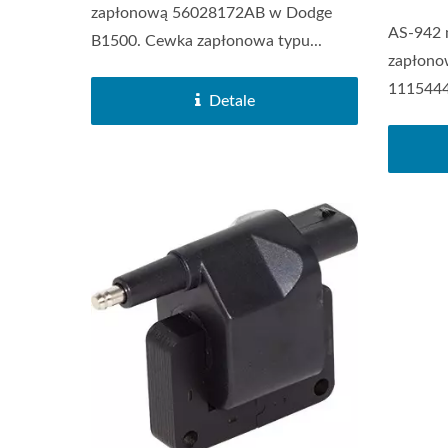
zapłonową 56028172AB w Dodge
AS-942 
B1500. Cewka zapłonowa typu...
zapłono
1115444
Detale