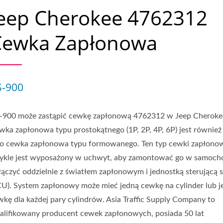
eep Cherokee 4762312
Cewka Zapłonowa
S-900
-900 może zastąpić cewkę zapłonową 4762312 w Jeep Cheroke
wka zapłonowa typu prostokątnego (1P, 2P, 4P, 6P) jest również
ko cewka zapłonowa typu formowanego. Ten typ cewki zapłono
ykle jest wyposażony w uchwyt, aby zamontować go w samocho
łączyć oddzielnie z światłem zapłonowym i jednostką sterującą s
CU). System zapłonowy może mieć jedną cewkę na cylinder lub j
wkę dla każdej pary cylindrów. Asia Traffic Supply Company to
alifikowany producent cewek zapłonowych, posiada 50 lat