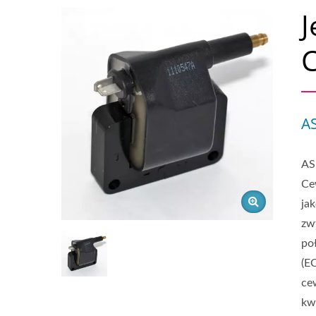
J
A
AS
Ce
ja
zw
po
(E
ce
kw