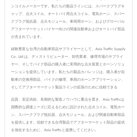
ンコイルメーカーです。私たちの製品ラインには、スパークプラグキ
ャップ、点火コイル、オートバイ用点火コイル、電気ホーン、スパー
クプラグ抵抗器、点火モジュール、車両用ホーン、およびグローバル
アフターマーケットバイヤー向けの関連自動車およびオートバイ部品
が含まれています。
経験豊富な台湾の自動車部品サプライヤーとして、Asia Traffic Supply
Co., Ltd.は、ディストリビューター、卸売業者、修理市場のサプライ
ヤー、そしてバイク部品の購入者に実用的な点火装置とホーンソリュ
ーションを提供しています。私たちの製品カバレッジは、購入者が自
動車の交換用部品、バイクの修理、車両のホーンアプリケーション、
そしてアフターマーケット製品ラインの拡張のために信頼できる
品質、安定供給、長期的な製造ノウハウに重点を置き、Asia Trafficは
国際的な調達ニーズに応えるために設計された点火コイル、電気ホー
ン、スパークプラグ抵抗器、点火モジュール、および関連自動車部品
を提供します。信頼できる台湾製品でアフターマーケット部品の提供
を強化するために、Asia Trafficと提携してください。