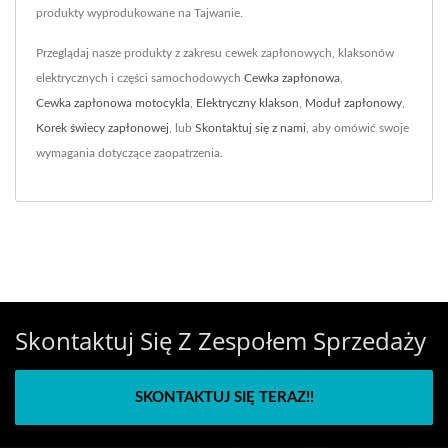
produkty wyprodukowane na Tajwanie.
Przeglądaj nasze produkty z zakresu cewek zapłonowych, klaksonów
elektrycznych i części samochodowych
Cewka zapłonowa
,
Cewka zapłonowa motocykla
,
Elektryczny klakson
,
Moduł zapłonowy
,
Korek świecy zapłonowej
, lub
Skontaktuj się z nami
, aby omówić swoje
wymagania dotyczące zaopatrzenia.
Skontaktuj Się Z Zespołem Sprzedaży
SKONTAKTUJ SIĘ TERAZ!!