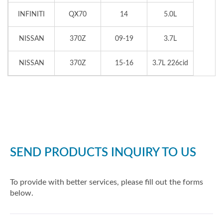
INFINITI
QX70
14
5.0L
NISSAN
370Z
09-19
3.7L
NISSAN
370Z
15-16
3.7L 226cid