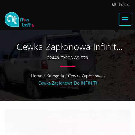
Polska
Cewka Zapłonowa Infiniti
EX37 22448-EY00A
22448-EY00A AS-578
Home
/
Kategoria
/
Cewka Zapłonowa
/
Cewka Zapłonowa Do INFINITI