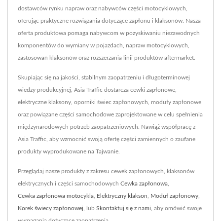
dostawców rynku napraw oraz nabywców części motocyklowych,
oferując praktyczne rozwiązania dotyczące zapłonu i klaksonów. Nasza
oferta produktowa pomaga nabywcom w pozyskiwaniu niezawodnych
komponentów do wymiany w pojazdach, napraw motocyklowych,
zastosowań klaksonów oraz rozszerzania linii produktów aftermarket.
Skupiając się na jakości, stabilnym zaopatrzeniu i długoterminowej
wiedzy produkcyjnej, Asia Traffic dostarcza cewki zapłonowe,
elektryczne klaksony, oporniki świec zapłonowych, moduły zapłonowe
oraz powiązane części samochodowe zaprojektowane w celu spełnienia
międzynarodowych potrzeb zaopatrzeniowych. Nawiąż współpracę z
Asia Traffic, aby wzmocnić swoją ofertę części zamiennych o zaufane
produkty wyprodukowane na Tajwanie.
Przeglądaj nasze produkty z zakresu cewek zapłonowych, klaksonów
elektrycznych i części samochodowych
Cewka zapłonowa
,
Cewka zapłonowa motocykla
,
Elektryczny klakson
,
Moduł zapłonowy
,
Korek świecy zapłonowej
, lub
Skontaktuj się z nami
, aby omówić swoje
wymagania dotyczące zaopatrzenia.