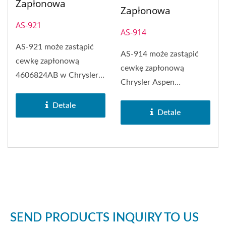
Zapłonowa
Zapłonowa
AS-921
AS-914
AS-921 może zastąpić
AS-914 może zastąpić
cewkę zapłonową
cewkę zapłonową
4606824AB w Chrysler
Chrysler Aspen
200. Cewka zapłonowa
56028138. Cewka
PH-COP...
Detale
zapłonowa PH-COP...
Detale