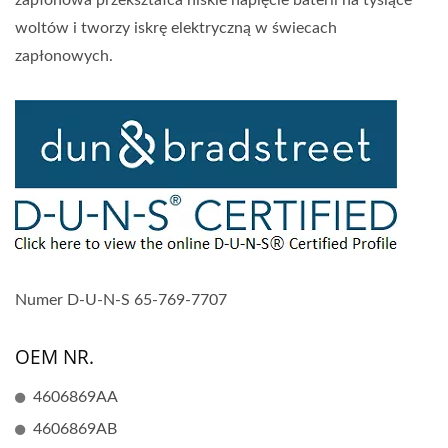
zapłonowa przekształca niskie napięcie baterii na tysiące
woltów i tworzy iskrę elektryczną w świecach
zapłonowych.
Numer D-U-N-S 65-769-7707
OEM NR.
4606869AA
4606869AB