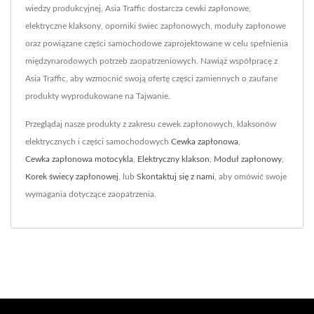
wiedzy produkcyjnej, Asia Traffic dostarcza cewki zapłonowe,
elektryczne klaksony, oporniki świec zapłonowych, moduły zapłonowe
oraz powiązane części samochodowe zaprojektowane w celu spełnienia
międzynarodowych potrzeb zaopatrzeniowych. Nawiąż współpracę z
Asia Traffic, aby wzmocnić swoją ofertę części zamiennych o zaufane
produkty wyprodukowane na Tajwanie.
Przeglądaj nasze produkty z zakresu cewek zapłonowych, klaksonów
elektrycznych i części samochodowych
Cewka zapłonowa
,
Cewka zapłonowa motocykla
,
Elektryczny klakson
,
Moduł zapłonowy
,
Korek świecy zapłonowej
, lub
Skontaktuj się z nami
, aby omówić swoje
wymagania dotyczące zaopatrzenia.