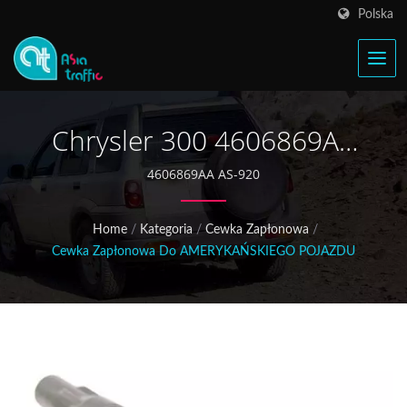
Polska
Chrysler 300 4606869AA
Cewka Zapłonowa
4606869AA AS-920
Home
/
Kategoria
/
Cewka Zapłonowa
/
Cewka Zapłonowa Do AMERYKAŃSKIEGO POJAZDU